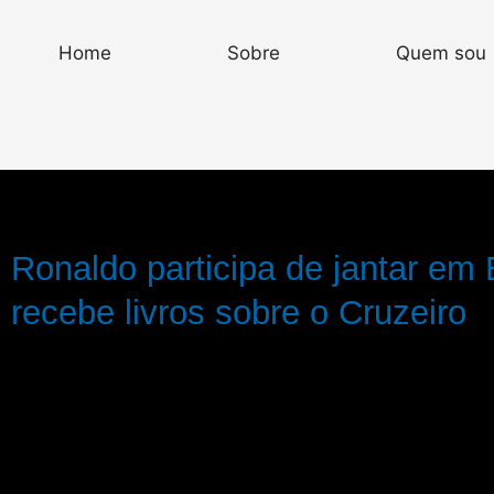
Home
Sobre
Quem sou
Ronaldo participa de jantar em B
recebe livros sobre o Cruzeiro