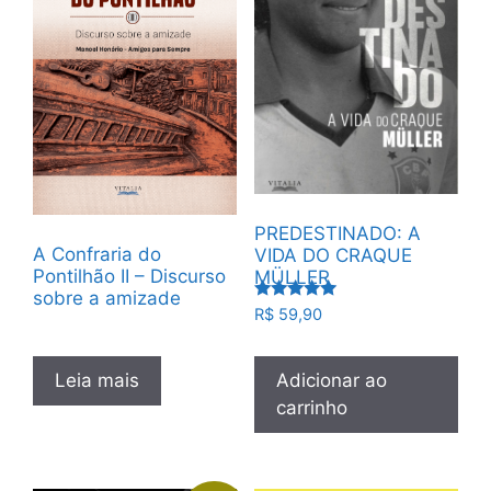
PREDESTINADO: A
A Confraria do
VIDA DO CRAQUE
Pontilhão II – Discurso
MÜLLER
sobre a amizade
Avaliação
R$
59,90
5.00
de 5
Leia mais
Adicionar ao
carrinho