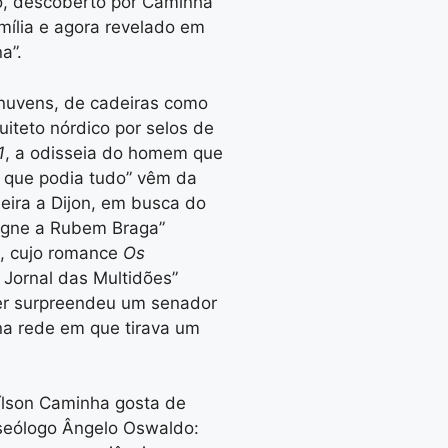
o, descoberto por Caminha
mília e agora revelado em
a”.
e nuvens, de cadeiras como
uiteto nórdico por selos de
1
, a odisseia do homem que
o que podia tudo” vêm da
eira a Dijon, em busca do
aigne a Rubem Braga”
o, cujo romance
Os
 Jornal das Multidões”
er surpreendeu um senador
na rede em que tirava um
ílson Caminha gosta de
museólogo Ângelo Oswaldo: