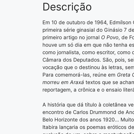
Descrição
Em 10 de outubro de 1964, Edmílson 
primeira série ginasial do Ginásio 7 
primeiro artigo no jornal
O Povo
, de F
houve um só dia em que não tenha esc
como jornalista, como escritor, como c
Câmara dos Deputados. São, pois, s
vocação que o destinou às letras, sem
Para comemorá-las, reúne em
Greta 
morreu em Araxá
textos que se acham
reportagem, a crônica e o ensaio literá
A história que dá título à coletânea 
encontro de Carlos Drummond de And
Belo Horizonte dos anos 1920… Muito
Itabira lançaria os poemas eróticos d