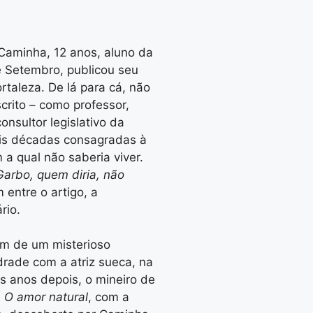
Caminha, 12 anos, aluno da
de Setembro, publicou seu
ortaleza. De lá para cá, não
rito – como professor,
onsultor legislativo da
eis décadas consagradas à
 a qual não saberia viver.
Garbo, quem diria, não
 entre o artigo, a
rio.
vem de um misterioso
rade com a atriz sueca, na
s anos depois, o mineiro de
e
O amor natural
, com a