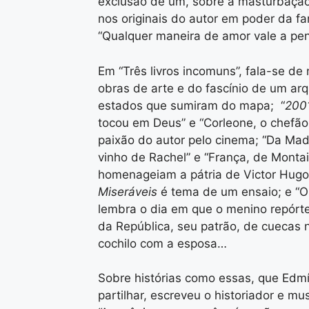
exclusão de um, sobre a masturbaçã
nos originais do autor em poder da fa
“Qualquer maneira de amor vale a pen
Em “Três livros incomuns”, fala-se d
obras de arte e do fascínio de um arq
estados que sumiram do mapa; “
200
tocou em Deus” e “Corleone, o chefã
paixão do autor pelo cinema; “Da Mad
vinho de Rachel” e “França, de Mont
homenageiam a pátria de Victor Hug
Miseráveis
é tema de um ensaio; e “O
lembra o dia em que o menino repórt
da República, seu patrão, de cuecas 
cochilo com a esposa…
Sobre histórias como essas, que Edm
partilhar, escreveu o historiador e 