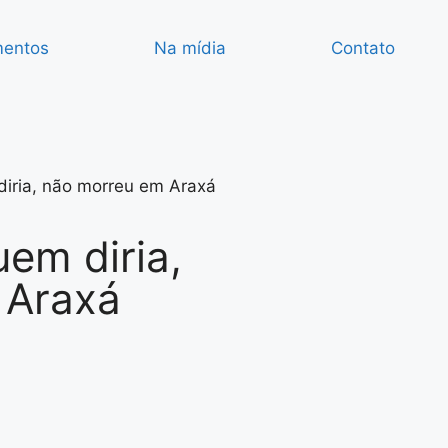
mentos
Na mídia
Contato
diria, não morreu em Araxá
em diria,
 Araxá